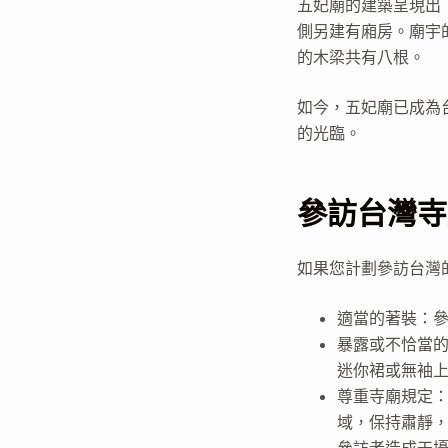
五妃廟的建築呈現出
側另建有廂房。廟宇
的木梁共有八根。
如今，五妃廟已成為
的光臨。
參訪台灣寺
如果您計劃參訪台灣
適當的著裝：
暴露或不恰當
迷你裙或無袖
尊重寺廟規定
域，保持肅靜