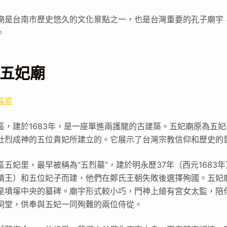
廟是台南市歷史悠久的文化景點之一，也是台灣重要的孔子廟宇
。
五妃廟
探索
區，建於1683年，是一座單進兩護龍的古建築。五妃廟原為五
壯烈成神的五位貴妃所建立的。它展示了台灣宗教信仰和歷史的
五妃里，最早被稱為“五烈墓”，建於明永歷37年（西元1683
靖王）和五位妃子而建，他們在鄭氏王朝失敗後選擇殉國。五妃
是墳塚中央的墓碑。廟宇形式較小巧，門神上繪有宮女太監，陪
祠堂，供奉與五妃一同殉難的兩位侍從。