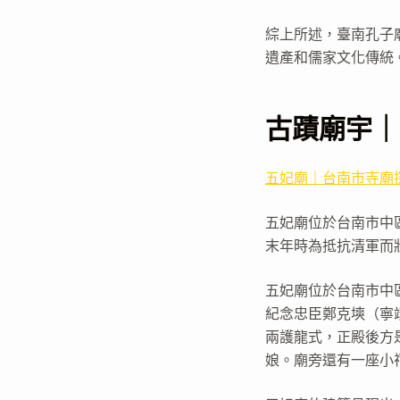
綜上所述，臺南孔子
遺產和儒家文化傳統
古蹟廟宇｜
五妃廟｜台南市寺廟
五妃廟位於台南市中
末年時為抵抗清軍而
五妃廟位於台南市中區
紀念忠臣鄭克塽（寧
兩護龍式，正殿後方
娘。廟旁還有一座小