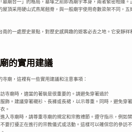
「墓廟合一」的格局，墓塚之前即為廟宇本身，兩者緊密相連。
的屋頂采用硬山式燕尾翹脊，與一般廟宇使用奇數梁架不同，五
台南的一處歷史景點，對歷史感興趣的遊客必去之地。它安靜祥
廟的實用建議
的寺廟，這裡有一些實用建議和注意事項：
參訪寺廟時，適當的著裝是很重要的。請避免穿著過於
的服飾。建議穿著襯衫、長褲或長裙，以示尊重。同時，避免穿
上衣。
：進入寺廟時，請尊重寺廟的規定和宗教禮節。遵守指示，例如
，不要打擾正在進行的宗教儀式或活動。這樣可以確保您的參訪