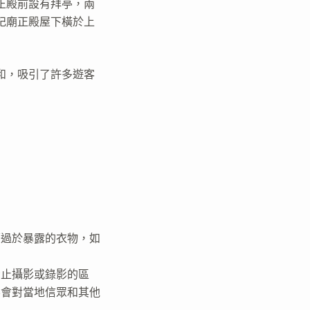
正殿前設有拜亭，兩
妃廟正殿屋下橫於上
和，吸引了許多遊客
著過於暴露的衣物，如
禁止攝影或錄影的區
不會對當地信眾和其他