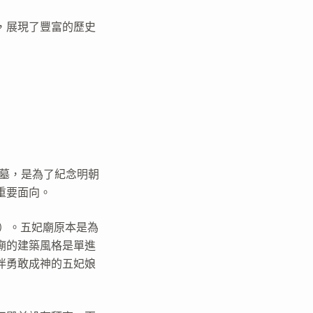
，展現了豐富的歷史
妃墓，是為了紀念明朝
重要面向。
年）。五妃廟原本是為
廟的建築風格是單進
伴勇敢成神的五妃娘