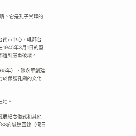
古蹟。它是孔子崇拜的
台南市中心，毗鄰台
945年3月1日的盟
都遭到嚴重破壞。
665年），陳永華創建
力於保護孔廟的文化
在地。
誕辰紀念儀式和其他
88府城巡回線（假日