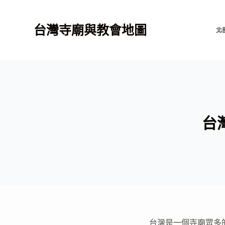
跳
至
台灣寺廟與教會地圖
北
主
要
內
容
台
台灣是一個寺廟眾多