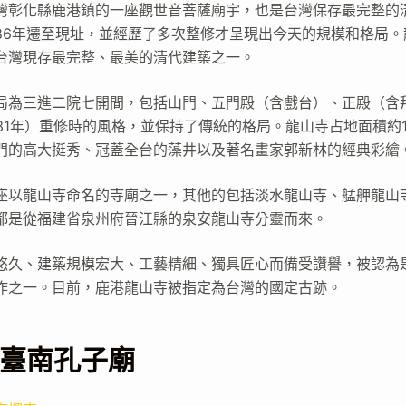
灣彰化縣鹿港鎮的一座觀世音菩薩廟宇，也是台灣保存最完整的
1786年遷至現址，並經歷了多次整修才呈現出今天的規模和格局
台灣現存最完整、最美的清代建築之一。
局為三進二院七開間，包括山門、五門殿（含戲台）、正殿（含
31年）重修時的風格，並保持了傳統的格局。龍山寺占地面積約1
門的高大挺秀、冠蓋全台的藻井以及著名畫家郭新林的經典彩繪
座以龍山寺命名的寺廟之一，其他的包括淡水龍山寺、艋舺龍山
都是從福建省泉州府晉江縣的泉安龍山寺分靈而來。
悠久、建築規模宏大、工藝精細、獨具匠心而備受讚譽，被認為
作之一。目前，鹿港龍山寺被指定為台灣的國定古跡。
臺南孔子廟