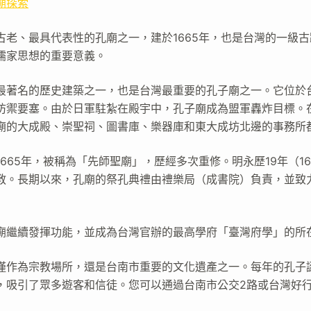
廟探索
古老、最具代表性的孔廟之一，建於1665年，也是台灣的一級
儒家思想的重要意義。
最著名的歷史建築之一，也是台灣最重要的孔子廟之一。它位於
防禦要塞。由於日軍駐紮在殿宇中，孔子廟成為盟軍轟炸目標。在1
廟的大成殿、崇聖祠、圖書庫、樂器庫和東大成坊北邊的事務所
665年，被稱為「先師聖廟」，歷經多次重修。明永歷19年（1
教。長期以來，孔廟的祭孔典禮由禮樂局（成書院）負責，並致
廟繼續發揮功能，並成為台灣官辦的最高學府「臺灣府學」的所
僅作為宗教場所，還是台南市重要的文化遺產之一。每年的孔子
，吸引了眾多遊客和信徒。您可以通過台南市公交2路或台灣好行