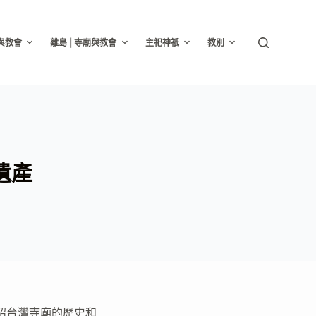
廟與教會
離島 | 寺廟與教會
主祀神祇
教別
遺產
紹台灣寺廟的歷史和