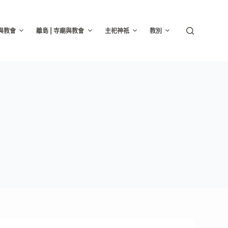
廟與教會
離島 | 寺廟與教會
主祀神祇
教別