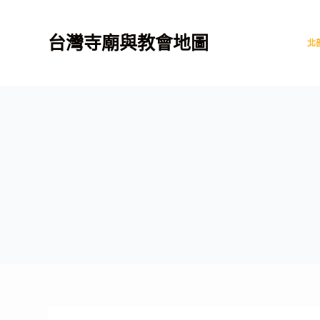
跳
至
台灣寺廟與教會地圖
北
主
要
內
容