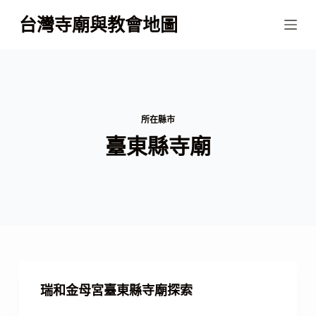
跳
台灣寺廟與教會地圖
至
主
要
內
容
所在縣市
臺東縣寺廟
瑞和金母宮臺東縣寺廟探索