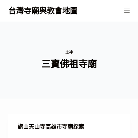
跳
台灣寺廟與教會地圖
至
主
要
內
容
主神
三寶佛祖寺廟
旗山天山寺高雄市寺廟探索