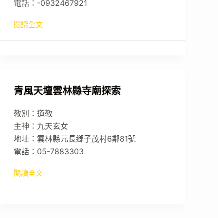
電話：-0932467921
閱讀全文
青風天壇雲林縣寺廟探索
教別：道教
主神：九天玄女
地址：雲林縣元長鄉子茂村6鄰81號
電話：05-7883303
閱讀全文