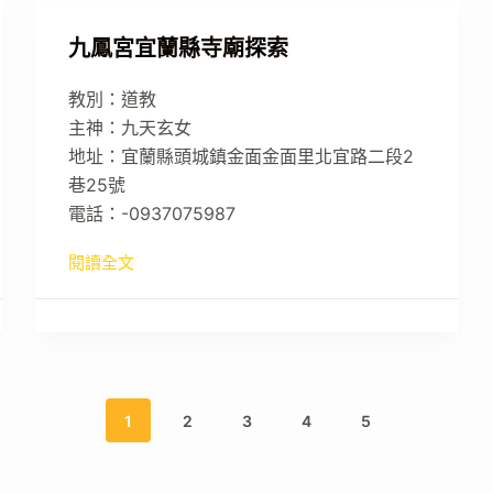
九鳳宮宜蘭縣寺廟探索
教別：道教
主神：九天玄女
地址：宜蘭縣頭城鎮金面金面里北宜路二段2
巷25號
電話：-0937075987
閱讀全文
1
2
3
4
5