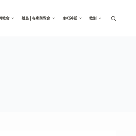
廟與教會
離島 | 寺廟與教會
主祀神祇
教別