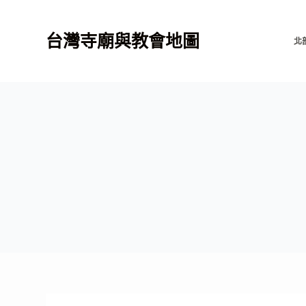
跳
至
台灣寺廟與教會地圖
北
主
要
內
容