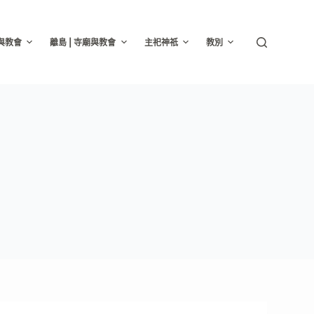
廟與教會
離島 | 寺廟與教會
主祀神祇
教別