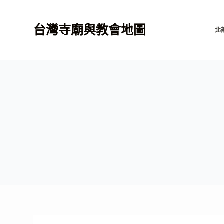
跳
至
台灣寺廟與教會地圖
北
主
要
內
容