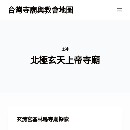
跳
台灣寺廟與教會地圖
至
主
要
內
容
主神
北極玄天上帝寺廟
玄清宮雲林縣寺廟探索