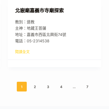
北嶽廟嘉義市寺廟探索
教別：道教
主神：地藏王菩薩
地址：嘉義市西區北興街74號
電話：05-2314538
閱讀全文
1
2
3
4
...
7