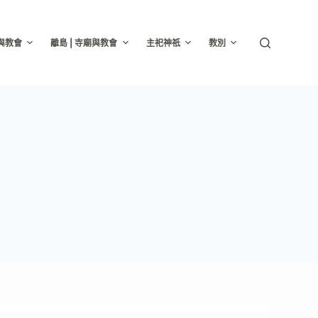
廟與教會
離島 | 寺廟與教會
主祀神祇
教別