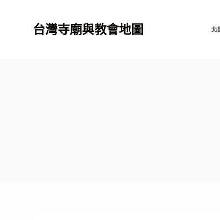
跳
至
台灣寺廟與教會地圖
北
主
要
內
容