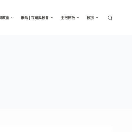
廟與教會
離島 | 寺廟與教會
主祀神祇
教別