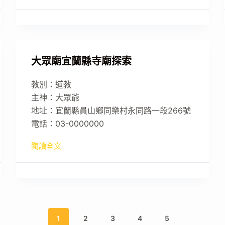
大眾廟宜蘭縣寺廟探索
教別：道教
主神：大眾爺
地址：宜蘭縣員山鄉同樂村永同路一段266號
電話：03-0000000
閱讀全文
1
2
3
4
5