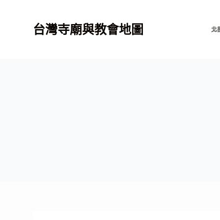
跳
至
台灣寺廟與教會地圖
北
主
要
內
容