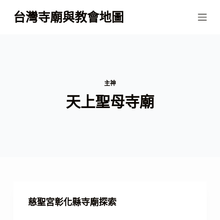
跳
台灣寺廟與教會地圖
至
主
要
內
容
主神
天上聖母寺廟
慈聖宮彰化縣寺廟探索