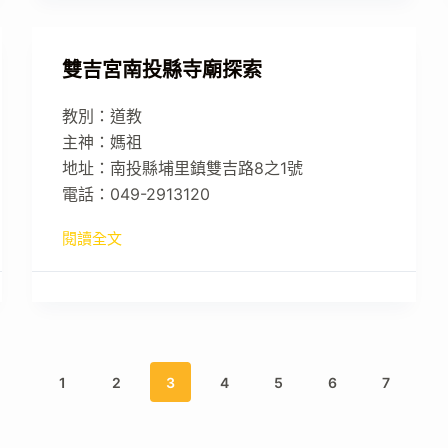
雙吉宮南投縣寺廟探索
教別：道教
主神：媽祖
地址：南投縣埔里鎮雙吉路8之1號
電話：049-2913120
閱讀全文
1
2
3
4
5
6
7