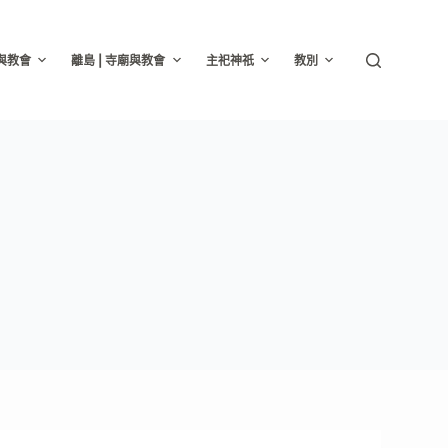
廟與教會
離島 | 寺廟與教會
主祀神祇
教別