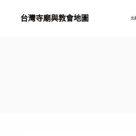
跳
至
台灣寺廟與教會地圖
北
主
要
內
容