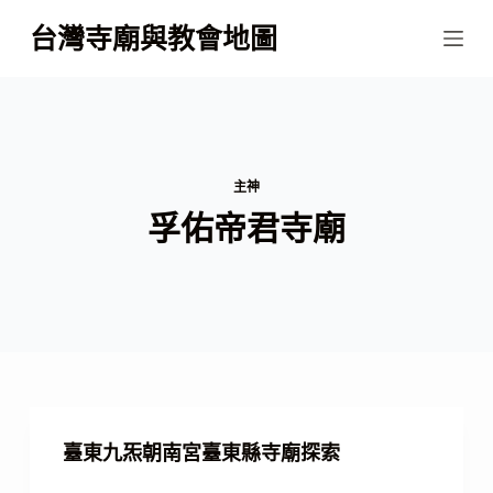
跳
台灣寺廟與教會地圖
至
主
要
內
容
主神
孚佑帝君寺廟
臺東九炁朝南宮臺東縣寺廟探索