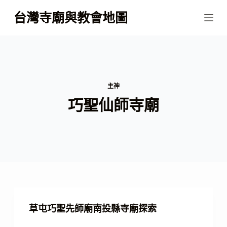
跳
台灣寺廟與教會地圖
至
主
要
內
容
主神
巧聖仙師寺廟
草屯巧聖先師廟南投縣寺廟探索