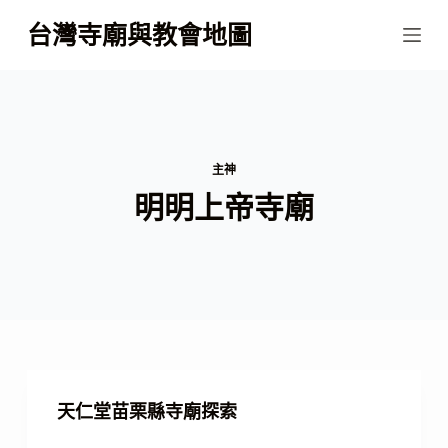
跳
台灣寺廟與教會地圖
至
主
要
內
容
主神
明明上帝寺廟
天仁堂苗栗縣寺廟探索