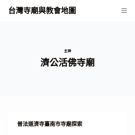
跳
台灣寺廟與教會地圖
至
主
要
內
容
主神
濟公活佛寺廟
普法道濟寺臺南市寺廟探索