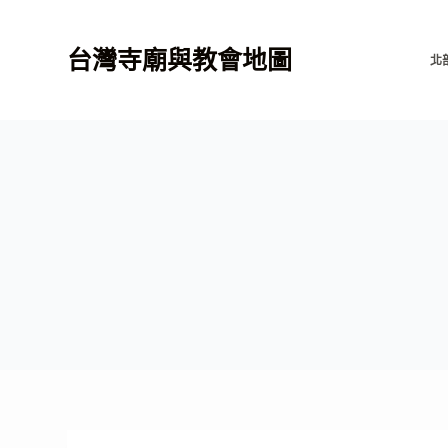
跳
至
台灣寺廟與教會地圖
北
主
要
內
容