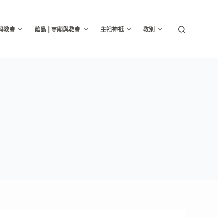
廟與教會
離島 | 寺廟與教會
主祀神祇
教別