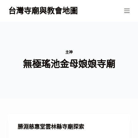
跳
台灣寺廟與教會地圖
至
主
要
內
容
主神
無極瑤池金母娘娘寺廟
勝淵慈惠堂雲林縣寺廟探索