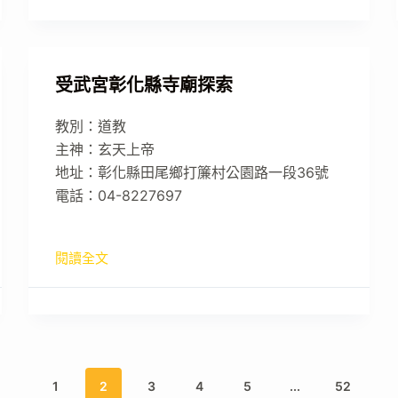
受武宮彰化縣寺廟探索
教別：道教
主神：玄天上帝
地址：彰化縣田尾鄉打簾村公園路一段36號
電話：04-8227697
閱讀全文
1
2
3
4
5
...
52