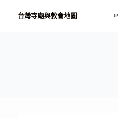
跳
至
台灣寺廟與教會地圖
北
主
要
內
容