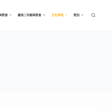
廟與教會
離島 | 寺廟與教會
主祀神祇
教別