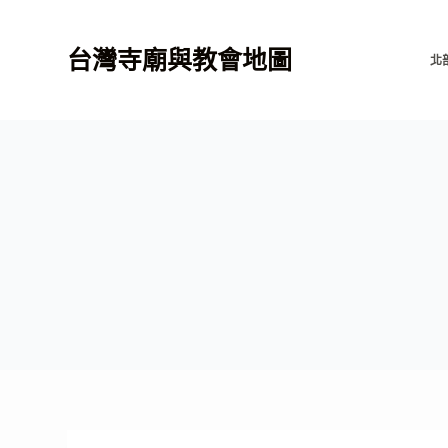
跳
至
台灣寺廟與教會地圖
北
主
要
內
容