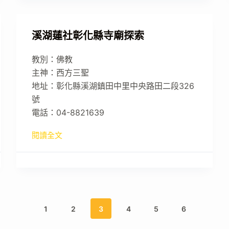
溪湖蓮社彰化縣寺廟探索
教別：佛教
主神：西方三聖
地址：彰化縣溪湖鎮田中里中央路田二段326
號
電話：04-8821639
閱讀全文
1
2
3
4
5
6