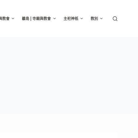
廟與教會
離島 | 寺廟與教會
主祀神祇
教別