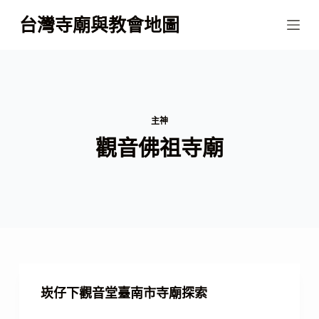
跳
台灣寺廟與教會地圖
至
主
要
內
容
主神
觀音佛祖寺廟
崁仔下觀音堂臺南市寺廟探索