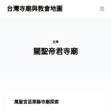
跳
台灣寺廟與教會地圖
至
主
要
內
容
主神
關聖帝君寺廟
萬聖宮苗栗縣寺廟探索