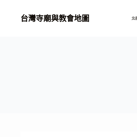
跳
至
台灣寺廟與教會地圖
北
主
要
內
容