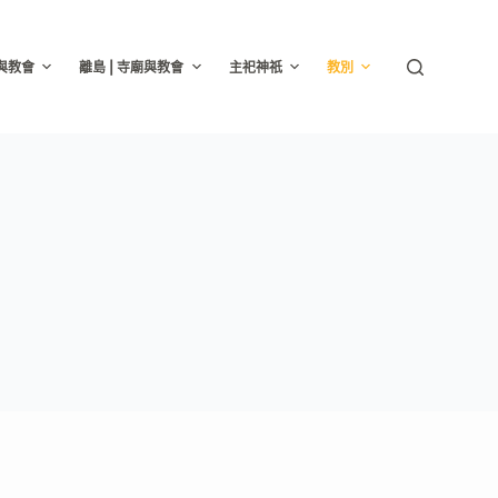
廟與教會
離島 | 寺廟與教會
主祀神祇
教別