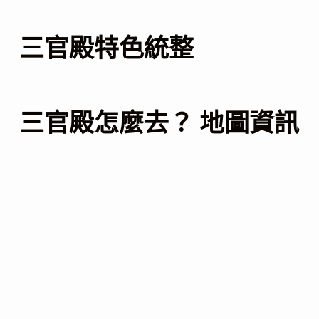
三官殿特色統整
三官殿怎麼去？ 地圖資訊