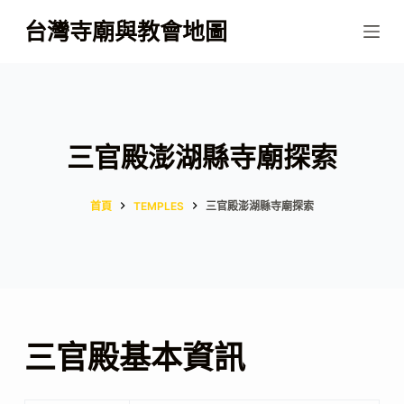
跳
台灣寺廟與教會地圖
至
主
要
內
容
三官殿澎湖縣寺廟探索
首頁
TEMPLES
三官殿澎湖縣寺廟探索
三官殿基本資訊