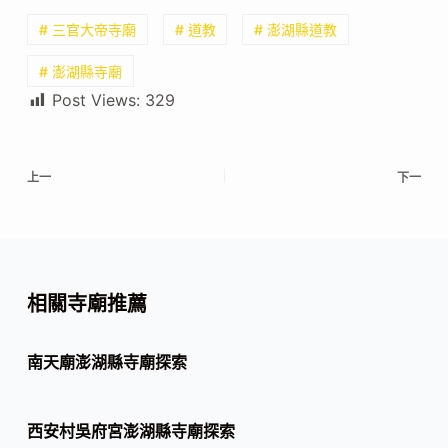
# 三官大帝寺廟
# 道教
# 澎湖縣道教
# 澎湖縣寺廟
Post Views:
329
上一
下一
相關寺廟推薦
南天廟澎湖縣寺廟探索
西安村吳府宮澎湖縣寺廟探索