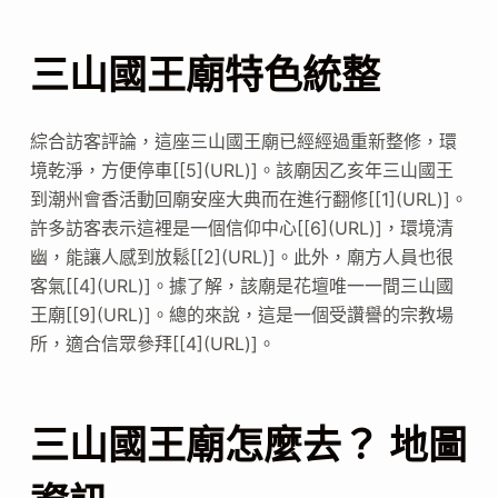
三山國王廟特色統整
綜合訪客評論，這座三山國王廟已經經過重新整修，環
境乾淨，方便停車[[5](URL)]。該廟因乙亥年三山國王
到潮州會香活動回廟安座大典而在進行翻修[[1](URL)]。
許多訪客表示這裡是一個信仰中心[[6](URL)]，環境清
幽，能讓人感到放鬆[[2](URL)]。此外，廟方人員也很
客氣[[4](URL)]。據了解，該廟是花壇唯一一間三山國
王廟[[9](URL)]。總的來說，這是一個受讚譽的宗教場
所，適合信眾參拜[[4](URL)]。
三山國王廟怎麼去？ 地圖