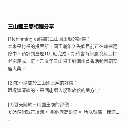
三山國王廟相關分享
[1]chinming cai關於三山國王廟的評價：
本來是村裡的投票所，國王廟年久失修目前正在加速翻
修中，預計到農歷11月底完成，期待會有新風貌與三村
老樹連成一氣。乙亥年三山國王到潮州會香活動回廟安
座大典。
[2]布小滴關於三山國王廟的評價：
環境蠻清幽的，是個能讓人感到放鬆的地方^_^
[3]夏天關於三山國王廟的評價：
🤔🤔這個就花壇滴， 那個就高雄滴。 所以就都一樣滴...
…