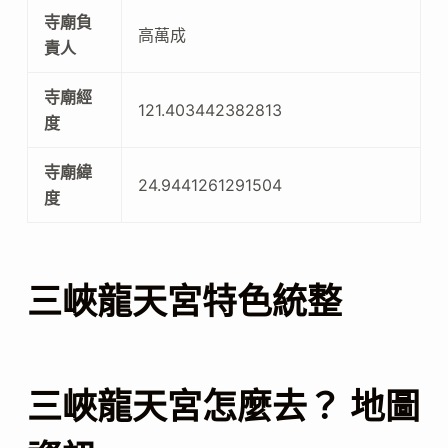
寺廟負
高萬成
責人
寺廟經
121.403442382813
度
寺廟緯
24.9441261291504
度
三峽龍天宮特色統整
三峽龍天宮怎麼去？ 地圖