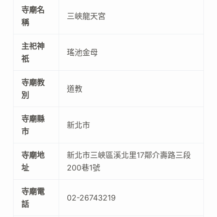
寺廟名
三峽龍天宮
稱
主祀神
瑤池金母
祇
寺廟教
道教
別
寺廟縣
新北市
市
寺廟地
新北市三峽區溪北里17鄰介壽路三段
址
200巷1號
寺廟電
02-26743219
話