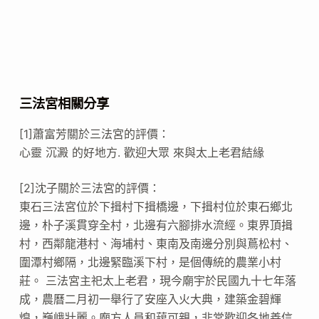
三法宮相關分享
[1]蕭富芳關於三法宮的評價：
心靈 沉澱 的好地方. 歡迎大眾 來與太上老君結緣
[2]沈子關於三法宮的評價：
東石三法宮位於下揖村下揖橋邊，下揖村位於東石鄉北
邊，朴子溪貫穿全村，北邊有六腳排水流經。東界頂揖
村，西鄰龍港村、海埔村、東南及南邊分別與蔦松村、
圍潭村鄉隔，北邊緊臨溪下村，是個傳統的農業小村
莊。 三法宮主祀太上老君，現今廟宇於民國九十七年落
成，農曆二月初一舉行了安座入火大典，建築金碧輝
煌，巍峨壯麗。廟方人員和藹可親，非常歡迎各地善信