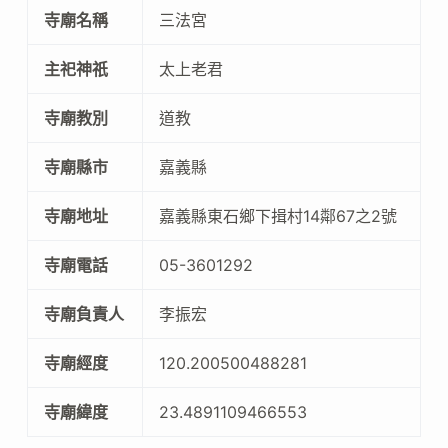
寺廟名稱
三法宮
主祀神祇
太上老君
寺廟教別
道教
寺廟縣市
嘉義縣
寺廟地址
嘉義縣東石鄉下揖村14鄰67之2號
寺廟電話
05-3601292
寺廟負責人
李振宏
寺廟經度
120.200500488281
寺廟緯度
23.4891109466553