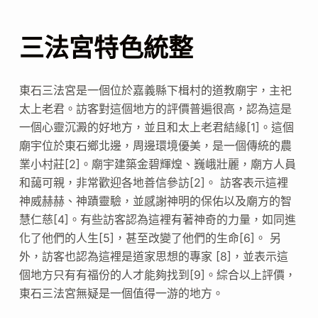
三法宮特色統整
東石三法宮是一個位於嘉義縣下楫村的道教廟宇，主祀
太上老君。訪客對這個地方的評價普遍很高，認為這是
一個心靈沉澱的好地方，並且和太上老君結緣[1]。這個
廟宇位於東石鄉北邊，周邊環境優美，是一個傳統的農
業小村莊[2]。廟宇建築金碧輝煌、巍峨壯麗，廟方人員
和藹可親，非常歡迎各地善信參訪[2]。 訪客表示這裡
神威赫赫、神蹟靈驗，並感謝神明的保佑以及廟方的智
慧仁慈[4]。有些訪客認為這裡有著神奇的力量，如同進
化了他們的人生[5]，甚至改變了他們的生命[6]。 另
外，訪客也認為這裡是道家思想的專家 [8]，並表示這
個地方只有有福份的人才能夠找到[9]。綜合以上評價，
東石三法宮無疑是一個值得一游的地方。