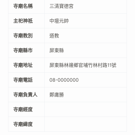
寺廟名稱
三清寶德宮
主祀神祇
中壇元帥
寺廟教別
道教
寺廟縣市
屏東縣
寺廟地址
屏東縣林邊鄉官埔竹林村路11號
寺廟電話
08-0000000
寺廟負責人
鄭庸勝
寺廟經度
寺廟緯度