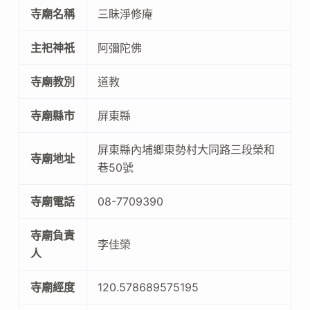
寺廟名稱
三眛淨修庵
主祀神祇
阿彌陀佛
寺廟教別
道教
寺廟縣市
屏東縣
屏東縣內埔鄉東勢村大同路三段榮和
寺廟地址
巷50號
寺廟電話
08-7709390
寺廟負責
李佳榮
人
寺廟經度
120.578689575195