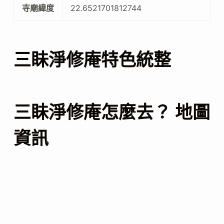
寺廟緯度
22.6521701812744
三眛淨修庵特色統整
三眛淨修庵怎麼去？ 地圖
資訊