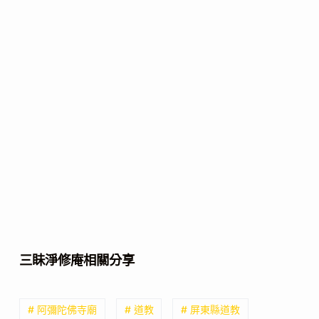
三眛淨修庵相關分享
# 阿彌陀佛寺廟
# 道教
# 屏東縣道教