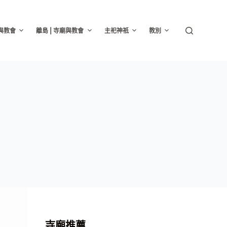
廟與教會
離島 | 寺廟與教會
主祀神祇
教別
寺廟推薦