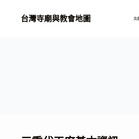
跳
至
台灣寺廟與教會地圖
北
主
要
內
容