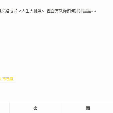
請網路搜尋 <人生大挑戰>, 裡面有教你如何拜拜最靈~~
新北市寺廟