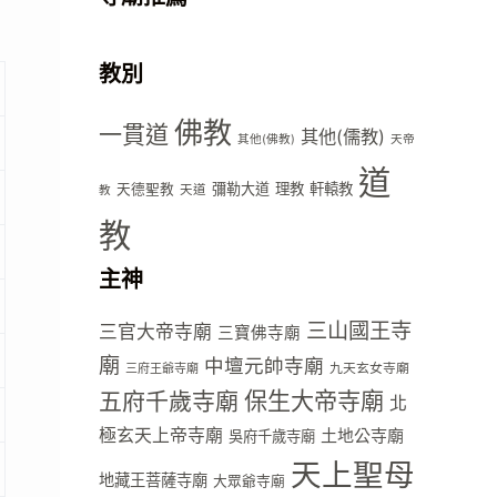
教別
佛教
一貫道
其他(儒教)
其他(佛教)
天帝
道
彌勒大道
理教
軒轅教
天德聖教
天道
教
教
主神
三山國王寺
三官大帝寺廟
三寶佛寺廟
廟
中壇元帥寺廟
九天玄女寺廟
三府王爺寺廟
五府千歲寺廟
保生大帝寺廟
北
極玄天上帝寺廟
土地公寺廟
吳府千歲寺廟
天上聖母
地藏王菩薩寺廟
大眾爺寺廟