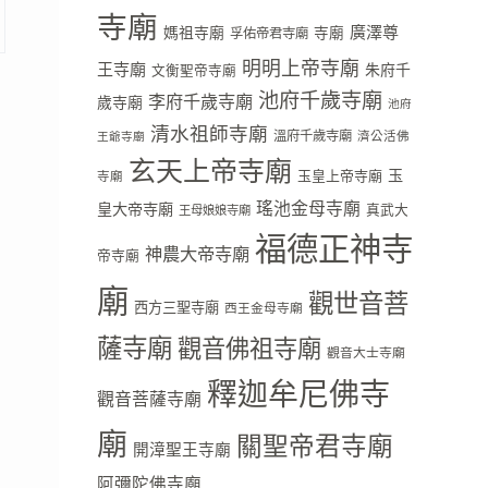
寺廟
廣澤尊
媽祖寺廟
寺廟
孚佑帝君寺廟
明明上帝寺廟
王寺廟
朱府千
文衡聖帝寺廟
池府千歲寺廟
李府千歲寺廟
歲寺廟
池府
清水祖師寺廟
溫府千歲寺廟
濟公活佛
王爺寺廟
玄天上帝寺廟
玉
玉皇上帝寺廟
寺廟
瑤池金母寺廟
皇大帝寺廟
真武大
王母娘娘寺廟
福德正神寺
神農大帝寺廟
帝寺廟
廟
觀世音菩
西方三聖寺廟
西王金母寺廟
薩寺廟
觀音佛祖寺廟
觀音大士寺廟
釋迦牟尼佛寺
觀音菩薩寺廟
廟
關聖帝君寺廟
開漳聖王寺廟
阿彌陀佛寺廟