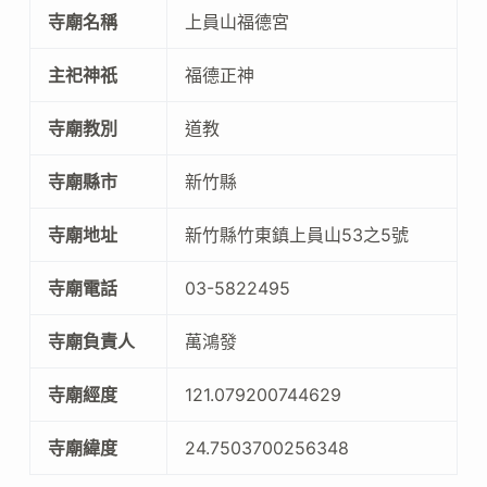
寺廟名稱
上員山福德宮
主祀神祇
福德正神
寺廟教別
道教
寺廟縣市
新竹縣
寺廟地址
新竹縣竹東鎮上員山53之5號
寺廟電話
03-5822495
寺廟負責人
萬鴻發
寺廟經度
121.079200744629
寺廟緯度
24.7503700256348