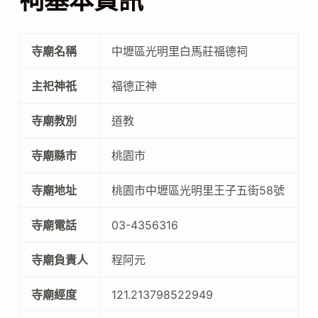
祠基本資訊
寺廟名稱
中壢區光明里白馬莊福德祠
主祀神祇
福德正神
寺廟教別
道教
寺廟縣市
桃園市
寺廟地址
桃園市中壢區光明里王子五街58號
寺廟電話
03-4356316
寺廟負責人
程阿元
寺廟經度
121.213798522949