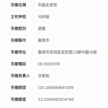
寺廟名稱
中脇永安宮
主祀神祇
元帥爺
寺廟教別
道教
寺廟縣市
臺南市
寺廟地址
臺南市官田區官田里23鄰中脇16號
寺廟電話
06-6901018
寺廟負責人
洪泰和
寺廟經度
120.348899841309
寺廟緯度
23.2006492614746