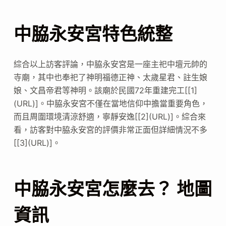
中脇永安宮特色統整
綜合以上訪客評論，中脇永安宮是一座主祀中壇元帥的
寺廟，其中也奉祀了神明福德正神、太歲星君、註生娘
娘、文昌帝君等神明。該廟於民國72年重建完工[[1]
(URL)]。中脇永安宮不僅在當地信仰中擔當重要角色，
而且周圍環境清涼舒適，寧靜安逸[[2](URL)]。綜合來
看，訪客對中脇永安宮的評價非常正面但詳細情況不多
[[3](URL)]。
中脇永安宮怎麼去？ 地圖
資訊