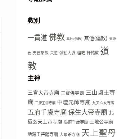
教別
佛教
一貫道
其他(儒教)
其他(佛教)
天帝
道
彌勒大道
理教
軒轅教
天德聖教
天道
教
教
主神
三山國王寺
三官大帝寺廟
三寶佛寺廟
廟
中壇元帥寺廟
九天玄女寺廟
三府王爺寺廟
五府千歲寺廟
保生大帝寺廟
北
極玄天上帝寺廟
土地公寺廟
吳府千歲寺廟
天上聖母
地藏王菩薩寺廟
大眾爺寺廟