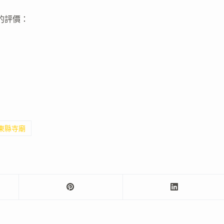
女宮的評價：
屏東縣寺廟