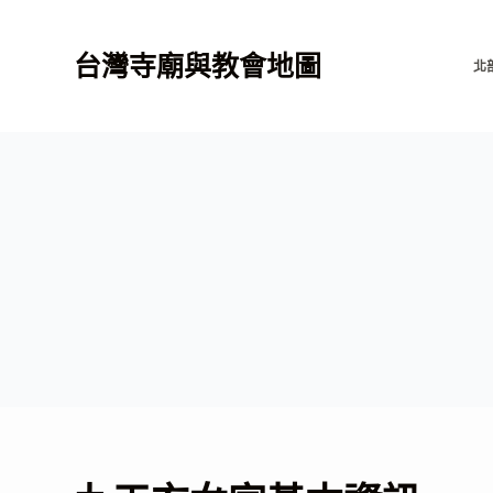
跳
至
台灣寺廟與教會地圖
北
主
要
內
容