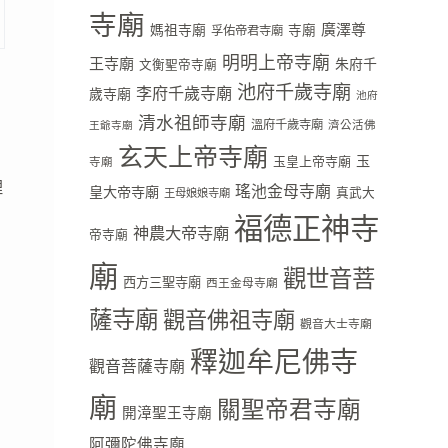
寺廟
廣澤尊
媽祖寺廟
寺廟
孚佑帝君寺廟
明明上帝寺廟
王寺廟
朱府千
文衡聖帝寺廟
池府千歲寺廟
李府千歲寺廟
歲寺廟
池府
清水祖師寺廟
溫府千歲寺廟
濟公活佛
王爺寺廟
玄天上帝寺廟
玉
玉皇上帝寺廟
寺廟
理
瑤池金母寺廟
皇大帝寺廟
真武大
王母娘娘寺廟
福德正神寺
神農大帝寺廟
帝寺廟
廟
觀世音菩
西方三聖寺廟
西王金母寺廟
薩寺廟
觀音佛祖寺廟
觀音大士寺廟
釋迦牟尼佛寺
觀音菩薩寺廟
廟
關聖帝君寺廟
開漳聖王寺廟
阿彌陀佛寺廟