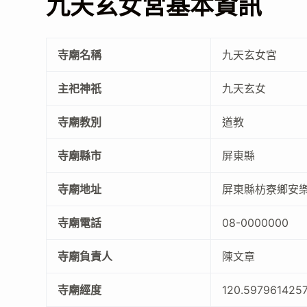
九天玄女宮基本資訊
寺廟名稱
九天玄女宮
主祀神祇
九天玄女
寺廟教別
道教
寺廟縣市
屏東縣
寺廟地址
屏東縣枋寮鄉安樂
寺廟電話
08-0000000
寺廟負責人
陳文章
寺廟經度
120.597961425