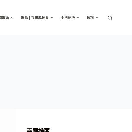
廟與教會
離島 | 寺廟與教會
主祀神祇
教別
寺廟推薦