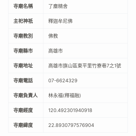
寺廟名稱
了塵精舍
主祀神祇
釋迦牟尼佛
寺廟教別
佛教
寺廟縣市
高雄市
寺廟地址
高雄市旗山區東平里竹寮巷7之1號
寺廟電話
07-6624329
寺廟負責人
林永福(釋福融)
寺廟經度
120.492301940918
寺廟緯度
22.8930797576904