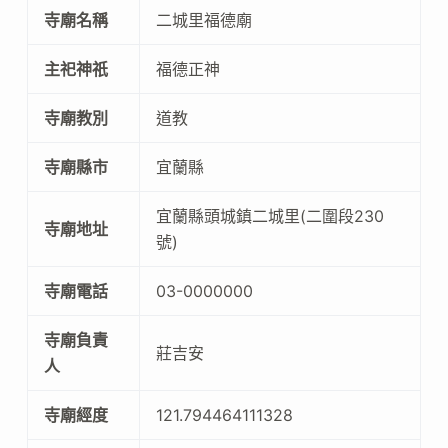
寺廟名稱
二城里福德廟
主祀神祇
福德正神
寺廟教別
道教
寺廟縣市
宜蘭縣
宜蘭縣頭城鎮二城里(二圍段230
寺廟地址
號)
寺廟電話
03-0000000
寺廟負責
莊吉安
人
寺廟經度
121.794464111328