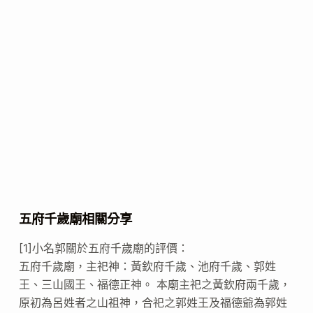
五府千歲廟相關分享
[1]小名郭關於五府千歲廟的評價：
五府千歲廟，主祀神：黃欽府千歲、池府千歲、郭姓
王、三山國王、福德正神。 本廟主祀之黃欽府兩千歲，
原初為呂姓者之山祖神，合祀之郭姓王及福德爺為郭姓