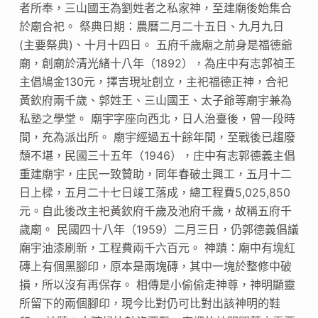
者所奉，三山國王為劉姓者之私家神，至建廟後始集合
於廟合祀。 祭典日期：農曆二月二十五日、九月九日
(主要祭典)、十月十四日。 五府千歲廟之前身是福德爺
廟，創廟於清光緒十八年（1892），為庄中有志郭禎王
主倡鳩金130元，擇吉現址創立，主祀福德正神，合祀
黃欽府兩千歲、郭姓王、三山國王、太子爺等廟宇兼為
私塾之學堂。 廟宇字座向西北，日人治臺後，曾一段時
間，充為派出所。 廟宇經過五十餘年間，至戰後已趨廢
頹不堪，民國三十五年（1946），庄中有志郭德義主倡
重建廟宇，庄民一致贊助，同年春破土興工，五月十二
日上樑，五月二十七日竣工落成，總工程費5,025,850
元。自此後改主祀黃欽府千歲及池府千歲，故稱五府千
歲廟。 民國四十八年（1959）二月三日，仍郭德義倡議
廟宇油漆刷新，工程費兩千六百元。 神蹟：廟中有塊紅
磚上有個黑腳印，原本是兩塊磚，其中一塊於整修中破
損，所以沒有再保存。 相傳是小偷偷走神尊，神明顯靈
所留下的兩個腳印，現今比對仍可比對出該神明的鞋