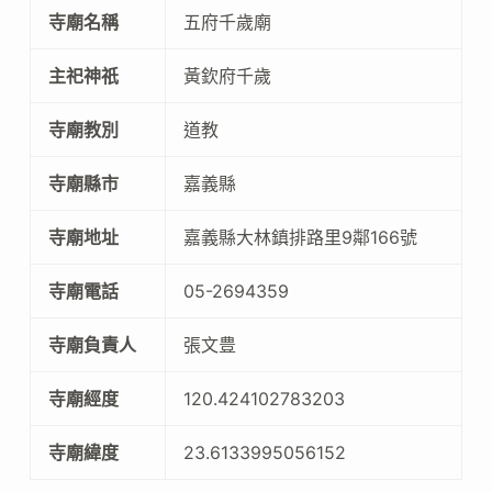
寺廟名稱
五府千歲廟
主祀神祇
黃欽府千歲
寺廟教別
道教
寺廟縣市
嘉義縣
寺廟地址
嘉義縣大林鎮排路里9鄰166號
寺廟電話
05-2694359
寺廟負責人
張文豊
寺廟經度
120.424102783203
寺廟緯度
23.6133995056152