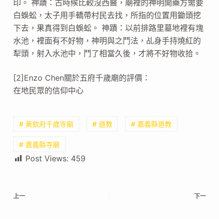
印。 神蹟：古時候比較沒西醫，廟裡的神明開藥方需要
白蜈蚣，太子用手轎帶村民去找，所指的位置用鋤頭挖
下去，果真得到白蜈蚣。 神蹟：以前排路里墓地裡有塊
水池，裡面有不好物，神明與之鬥法，乩身手持燒紅的
犁頭，射入水池中，鬥了相當久後，才將不好物收拾。
[2]Enzo Chen關於五府千歲廟的評價：
在地民眾的信仰中心
# 黃欽府千歲寺廟
# 道教
# 嘉義縣道教
# 嘉義縣寺廟
Post Views:
459
上一
下一