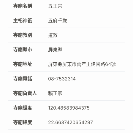
寺廟名稱
五王宮
主祀神祇
五府千歲
寺廟教別
道教
寺廟縣市
屏東縣
寺廟地址
屏東縣屏東市萬年里建國路64號
寺廟電話
08-7532314
寺廟負責人
賴正彥
寺廟經度
120.48583984375
寺廟緯度
22.6637420654297