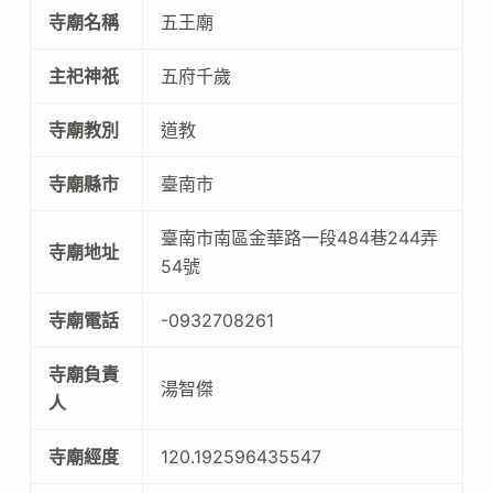
寺廟名稱
五王廟
主祀神祇
五府千歲
寺廟教別
道教
寺廟縣市
臺南市
臺南市南區金華路一段484巷244弄
寺廟地址
54號
寺廟電話
-0932708261
寺廟負責
湯智傑
人
寺廟經度
120.192596435547