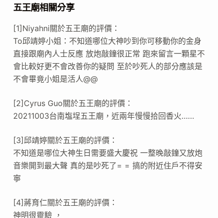
五王廟相關分享
[1]Niyahni關於五王廟的評價：
To邱靖婷小姐：不知道哪位大神吵到你可移動你的金身
直接跟廟內人士反應 放炮敲鐘很正常 跑來留言一顆星不
會比較好更不會改善你的疑問 至於吵死人的部分應該是
不會畢竟小姐是活人@@
[2]Cyrus Guo關於五王廟的評價：
20211003台南塩埕五王廟，近兩年慢慢拾回香火……
[3]邱靖婷關於五王廟的評價：
不知道是哪位大神生日需要盛大慶祝 一整晚敲鐘又放炮
音樂開到最大聲 真的是吵死了= = 搞的附近住戶不得安
寧
[4]蔣育仁關於五王廟的評價：
神明很靈驗 ，