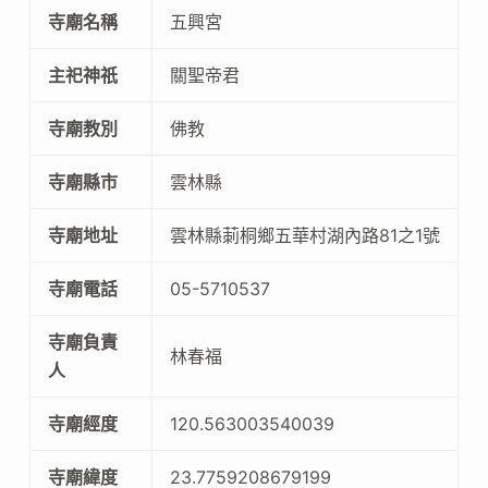
寺廟名稱
五興宮
主祀神祇
關聖帝君
寺廟教別
佛教
寺廟縣市
雲林縣
寺廟地址
雲林縣莿桐鄉五華村湖內路81之1號
寺廟電話
05-5710537
寺廟負責
林春福
人
寺廟經度
120.563003540039
寺廟緯度
23.7759208679199