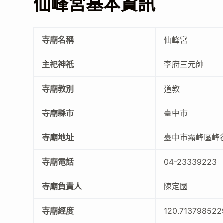
仙峰宮基本資訊
寺廟名稱
仙峰宮
主祀神祇
李府三元帥
寺廟教別
道教
寺廟縣市
臺中市
寺廟地址
臺中市霧峰區峰
寺廟電話
04-23339223
寺廟負責人
陳定國
寺廟經度
120.713798522