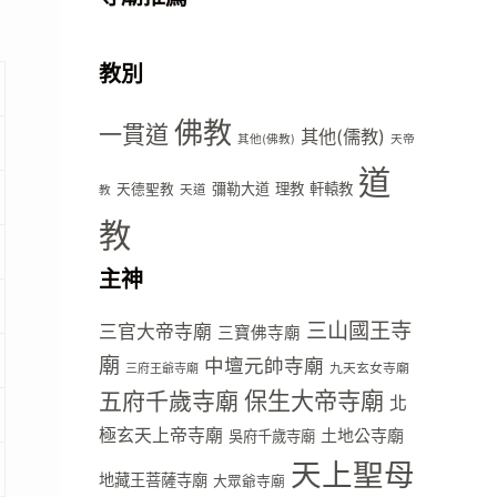
教別
佛教
一貫道
其他(儒教)
其他(佛教)
天帝
道
彌勒大道
理教
軒轅教
天德聖教
天道
教
教
主神
三山國王寺
三官大帝寺廟
三寶佛寺廟
廟
中壇元帥寺廟
九天玄女寺廟
三府王爺寺廟
五府千歲寺廟
保生大帝寺廟
北
極玄天上帝寺廟
土地公寺廟
吳府千歲寺廟
天上聖母
地藏王菩薩寺廟
大眾爺寺廟