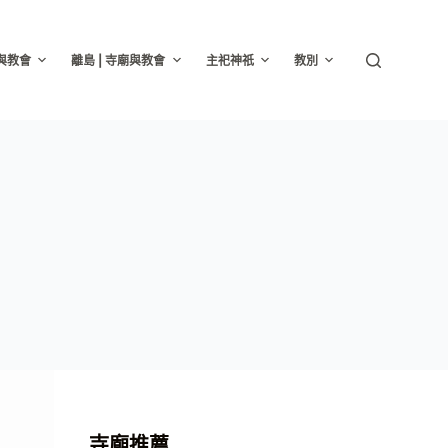
廟與教會
離島 | 寺廟與教會
主祀神祇
教別
寺廟推薦