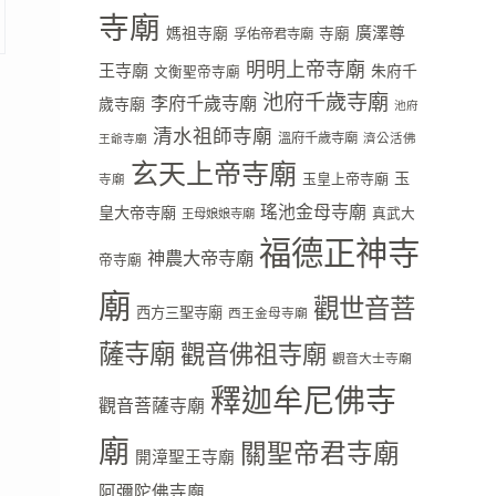
寺廟
廣澤尊
媽祖寺廟
寺廟
孚佑帝君寺廟
明明上帝寺廟
王寺廟
朱府千
文衡聖帝寺廟
池府千歲寺廟
李府千歲寺廟
歲寺廟
池府
清水祖師寺廟
溫府千歲寺廟
濟公活佛
王爺寺廟
玄天上帝寺廟
玉
玉皇上帝寺廟
寺廟
瑤池金母寺廟
皇大帝寺廟
真武大
王母娘娘寺廟
福德正神寺
神農大帝寺廟
帝寺廟
廟
觀世音菩
西方三聖寺廟
西王金母寺廟
薩寺廟
觀音佛祖寺廟
觀音大士寺廟
釋迦牟尼佛寺
觀音菩薩寺廟
廟
關聖帝君寺廟
開漳聖王寺廟
阿彌陀佛寺廟