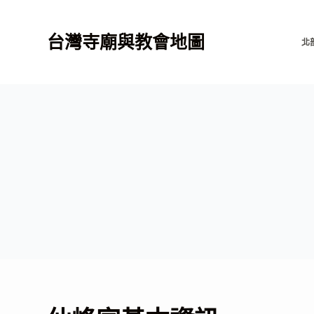
跳
至
台灣寺廟與教會地圖
北
主
要
內
容