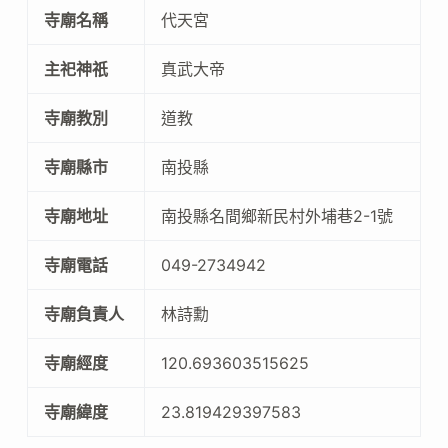
寺廟名稱
代天宮
主祀神祇
真武大帝
寺廟教別
道教
寺廟縣市
南投縣
寺廟地址
南投縣名間鄉新民村外埔巷2-1號
寺廟電話
049-2734942
寺廟負責人
林詩勳
寺廟經度
120.693603515625
寺廟緯度
23.819429397583