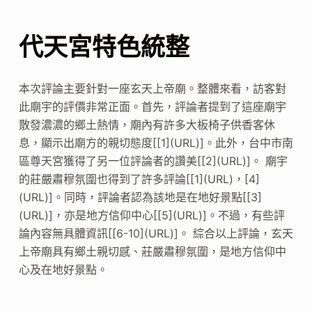
代天宮特色統整
本次評論主要針對一座玄天上帝廟。整體來看，訪客對
此廟宇的評價非常正面。首先，評論者提到了這座廟宇
散發濃濃的鄉土熱情，廟內有許多大板椅子供香客休
息，顯示出廟方的親切態度[[1](URL)]。此外，台中市南
區尊天宮獲得了另一位評論者的讚美[[2](URL)]。 廟宇
的莊嚴肅穆氛圍也得到了許多評論[[1](URL)，[4]
(URL)]。同時，評論者認為該地是在地好景點[[3]
(URL)]，亦是地方信仰中心[[5](URL)]。不過，有些評
論內容無具體資訊[[6-10](URL)]。 綜合以上評論，玄天
上帝廟具有鄉土親切感、莊嚴肅穆氛圍，是地方信仰中
心及在地好景點。