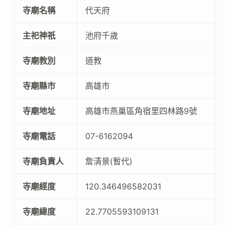
寺廟名稱
代天府
主祀神祇
池府千歲
寺廟教別
道教
寺廟縣市
高雄市
寺廟地址
高雄市燕巢區角宿里四林路9號
寺廟電話
07-6162094
寺廟負責人
詹清景(暫代)
寺廟經度
120.346496582031
寺廟緯度
22.7705593109131