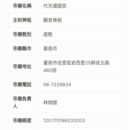
寺廟名稱
代天護國宮
主祀神祇
觀音佛祖
寺廟教別
道教
寺廟縣市
臺南市
臺南市佳里區安西里25鄰佳北路
寺廟地址
480號
寺廟電話
06-7226834
寺廟負責
林炳煌
人
寺廟經度
120.170196533203