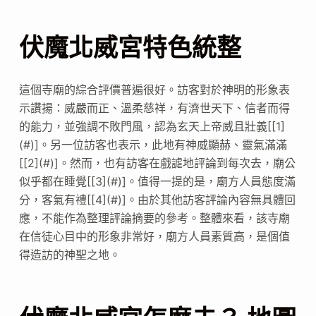
伏魔北威宮特色統整
這個寺廟的綜合評價普遍很好。訪客對於神明的形象表
示讚揚：威嚴而正、溫柔慈祥，有濟世天下、信者而得
的能力，並強調不敗門風，認為玄天上帝威且壯義[[1]
(#)]。另一位訪客也表示，此地有神威顯赫、靈氣滿滿
[[2](#)]。然而，也有訪客在戲謔地評論到每次去，廟公
似乎都在睡覺[[3](#)]。值得一提的是，廟方人員態度滿
分，客氣有禮[[4](#)]。由於其他訪客評論內容無具體回
應，不能作為整理評論摘要的參考。整體來看，該寺廟
在信徒心目中的形象非常好，廟方人員素質高，是個值
得造訪的神聖之地。