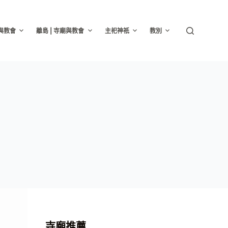
廟與教會
離島 | 寺廟與教會
主祀神祇
教別
寺廟推薦