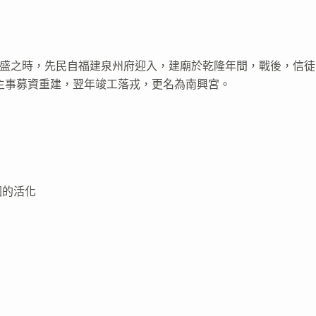
興盛之時，先民自福建泉州府迎入，建廟於乾隆年間，戰後，信徒
頭家主事募資重建，翌年竣工落戎，更名為南興宮。
圈的活化