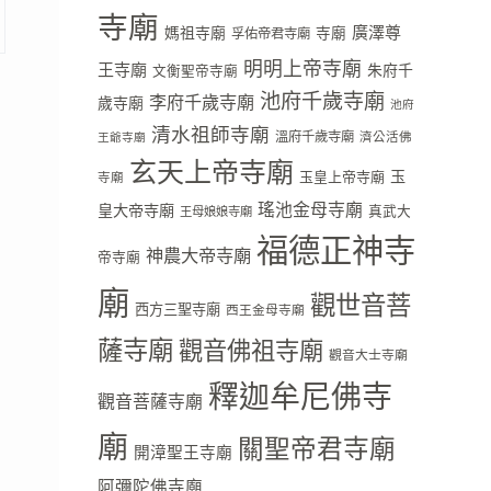
寺廟
廣澤尊
媽祖寺廟
寺廟
孚佑帝君寺廟
明明上帝寺廟
王寺廟
朱府千
文衡聖帝寺廟
池府千歲寺廟
李府千歲寺廟
歲寺廟
池府
清水祖師寺廟
溫府千歲寺廟
濟公活佛
王爺寺廟
玄天上帝寺廟
玉
玉皇上帝寺廟
寺廟
瑤池金母寺廟
皇大帝寺廟
真武大
王母娘娘寺廟
福德正神寺
神農大帝寺廟
帝寺廟
廟
觀世音菩
西方三聖寺廟
西王金母寺廟
薩寺廟
觀音佛祖寺廟
觀音大士寺廟
釋迦牟尼佛寺
觀音菩薩寺廟
廟
關聖帝君寺廟
開漳聖王寺廟
阿彌陀佛寺廟