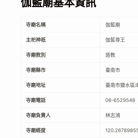
伽藍廟基本資訊
寺廟名稱
伽藍廟
主祀神祇
伽藍尊王
寺廟教別
道教
寺廟縣市
臺南市
寺廟地址
臺南市鹽水區
寺廟電話
06-6529548
寺廟負責人
林志鴻
寺廟經度
120.2678985