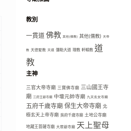
教別
佛教
一貫道
其他(儒教)
其他(佛教)
天帝
道
彌勒大道
理教
軒轅教
天德聖教
天道
教
教
主神
三山國王寺
三官大帝寺廟
三寶佛寺廟
廟
中壇元帥寺廟
九天玄女寺廟
三府王爺寺廟
五府千歲寺廟
保生大帝寺廟
北
極玄天上帝寺廟
土地公寺廟
吳府千歲寺廟
天上聖母
地藏王菩薩寺廟
大眾爺寺廟