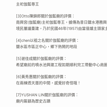
主祀伽藍尊王
[3]Otto陳錦郎關於伽藍廟的評價：
南興宮(伽藍廟)主祀伽藍尊王，據傳為昔日鹽水港務
境民屢議重建，乃於民國46年(1957)由當值爐主
[4]chen以祖之名關於伽藍廟的評價：
鹽水區市區正中心，鄉下熱鬧的地段
[5]谢佳成關於伽藍廟的評價：
希望廟前的噴水池興建工程如期順利完工帶動中心商
[6]黃秀惠關於伽藍廟的評價：
在兩棟透天厝的中間，感覺好奇怪哦！
[7]YUSHAN LIN關於伽藍廟的評價：
廟内匾額為歷史古蹟