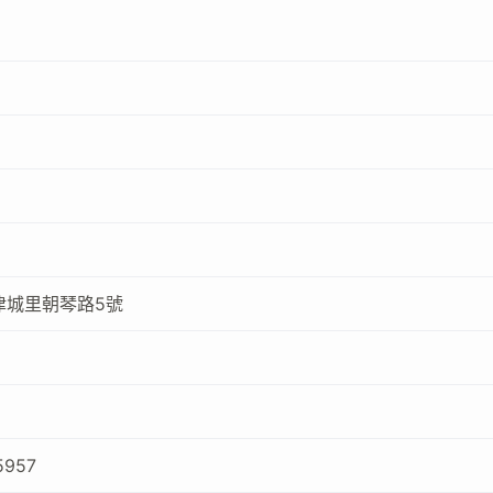
津城里朝琴路5號
5957