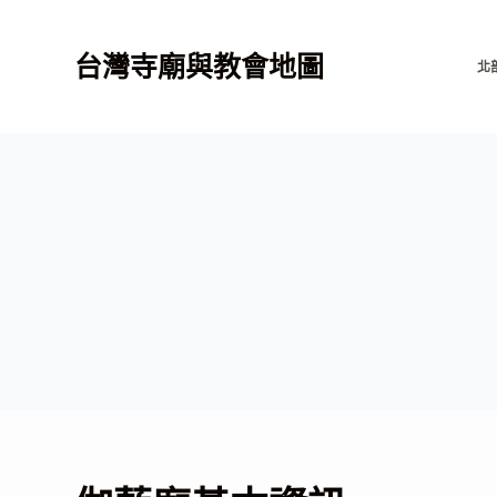
跳
至
台灣寺廟與教會地圖
北
主
要
內
容