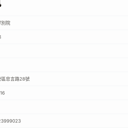
訊
屏別院
佛
區忠言路28號
16
23999023