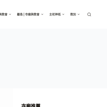
廟與教會
離島 | 寺廟與教會
主祀神祇
教別
寺廟推薦