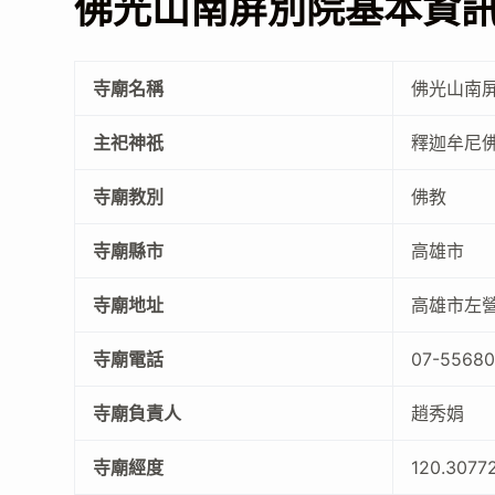
佛光山南屏別院基本資
寺廟名稱
佛光山南
主祀神祇
釋迦牟尼
寺廟教別
佛教
寺廟縣市
高雄市
寺廟地址
高雄市左營
寺廟電話
07-55680
寺廟負責人
趙秀娟
寺廟經度
120.3077