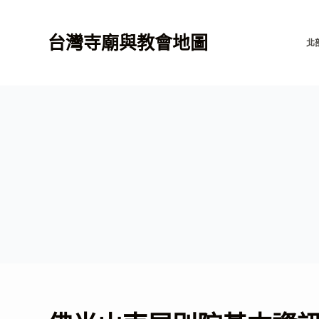
跳
至
台灣寺廟與教會地圖
北
主
要
內
容