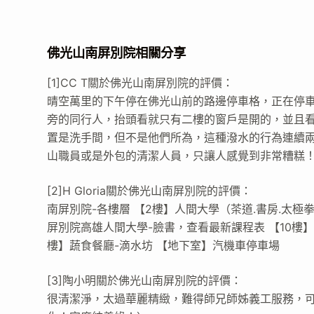
佛光山南屏別院相關分享
[1]CC T關於佛光山南屏別院的評價：
晴空萬里的下午停在佛光山前的路邊停車格，正在停
旁的同行人，抬頭看就只有二樓的窗戶是開的，並且看
置是洗手間，但不是他們所為，這種潑水的行為連續兩
山職員或是外包的清潔人員，只讓人感覺到非常糟糕
[2]H Gloria關於佛光山南屏別院的評價：
南屏別院-各樓層 【2樓】人間大學（茶道.書房.太極拳.
屏別院高雄人間大學-臉書，查看最新課程表 【10樓】觀
樓】蔬食餐廳-滴水坊 【地下室】汽機車停車場
[3]陶小明關於佛光山南屏別院的評價：
很清潔淨，太過華麗精緻，難得師兄師姊義工服務，可