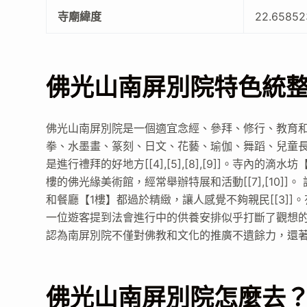
寺廟緯度
22.6585
佛光山南屏別院特色統
佛光山南屏別院是一個適宜念經、參拜、修行、教育和
拳、水墨畫、篆刻、日文、花藝、瑜伽、舞蹈、兒童長青、
是進行禮拜的好地方[[4],[5],[8],[9]]。寺內的
樓的佛光緣美術館，經常舉辦特展和活動[[7],[10
和餐廳【1樓】都過於精緻，讓人感覺不夠親民[[3]]
一位遊客提到法會進行中的供養安排似乎打斷了觀想的過
認為南屏別院不僅對佛教和文化的推廣不遺餘力，還著重
佛光山南屏別院怎麼去？