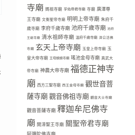
寺廟
廣澤尊
媽祖寺廟
寺廟
孚佑帝君寺廟
明明上帝寺廟
王寺廟
朱府千
文衡聖帝寺廟
池府千歲寺廟
李府千歲寺廟
歲寺廟
池府
清水祖師寺廟
溫府千歲寺廟
濟公活佛
王爺寺廟
玄天上帝寺廟
玉
玉皇上帝寺廟
寺廟
極
瑤池金母寺廟
皇大帝寺廟
真武大
王母娘娘寺廟
福德正神寺
神農大帝寺廟
帝寺廟
六
廟
觀世音菩
西方三聖寺廟
西王金母寺廟
薩寺廟
觀音佛祖寺廟
，
觀音大士寺廟
釋迦牟尼佛寺
觀音菩薩寺廟
廟
關聖帝君寺廟
開漳聖王寺廟
阿彌陀佛寺廟