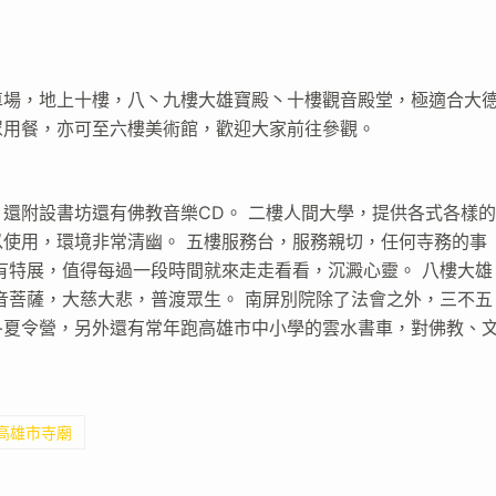
車場，地上十樓，八丶九樓大雄寶殿丶十樓觀音殿堂，極適合大
眾用餐，亦可至六樓美術館，歡迎大家前往參觀。
還附設書坊還有佛教音樂CD。 二樓人間大學，提供各式各樣
使用，環境非常清幽。 五樓服務台，服務親切，任何寺務的事
有特展，值得每過一段時間就來走走看看，沉澱心靈。 八樓大雄
音菩薩，大慈大悲，普渡眾生。 南屏別院除了法會之外，三不五
冬夏令營，另外還有常年跑高雄市中小學的雲水書車，對佛教、
 高雄市寺廟