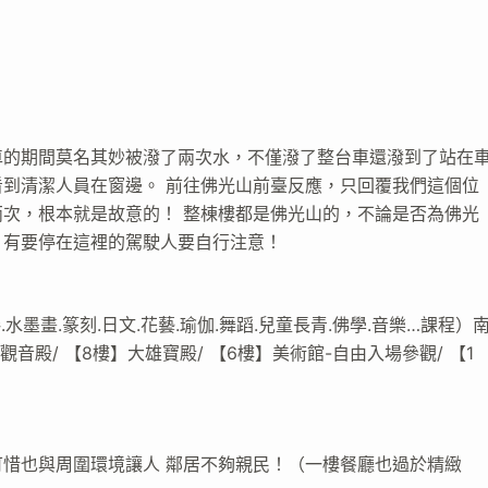
車的期間莫名其妙被潑了兩次水，不僅潑了整台車還潑到了站在
到清潔人員在窗邊。 前往佛光山前臺反應，只回覆我們這個位
次，根本就是故意的！ 整棟樓都是佛光山的，不論是否為佛光
！有要停在這裡的駕駛人要自行注意！
水墨畫.篆刻.日文.花藝.瑜伽.舞蹈.兒童長青.佛學.音樂…課程）
音殿/ 【8樓】大雄寶殿/ 【6樓】美術館-自由入場參觀/ 【1
惜也與周圍環境讓人 鄰居不夠親民！（一樓餐廳也過於精緻