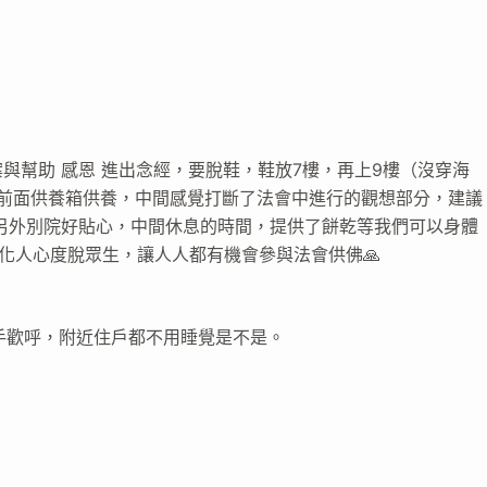
！
與幫助 感恩 進出念經，要脫鞋，鞋放7樓，再上9樓（沒穿海
到前面供養箱供養，中間感覺打斷了法會中進行的觀想部分，建議
另外別院好貼心，中間休息的時間，提供了餅乾等我們可以身體
化人心度脫眾生，讓人人都有機會參與法會供佛🙏
拍手歡呼，附近住戶都不用睡覺是不是。