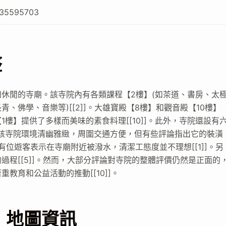
235595703
整
休閒的寺廟。該寺院內有各類課程【2樓】(如茶道、書房、太
佛學、音樂等)[[2]]。大雄寶殿【8樓】和觀音殿【10樓】
滴水坊【1樓】提供了多樣而美味的素食料理[[10]]。此外，寺院還設有
]]。 該寺院環境清幽雅緻，周圍交通方便，但有些評論指出它的裝潢
。有位遊客表示在寺廟附近被潑水，清潔工態度並不理想[[1]]。另
程[[5]]。然而，大部分評論對寺院的整體評價仍然是正面的
教育和公益活動的推動[[10]]。
 地圖資訊