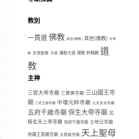
教別
佛教
一貫道
其他(儒教)
其他(佛教)
天帝
道
彌勒大道
理教
軒轅教
天德聖教
天道
教
教
主神
三山國王寺
三官大帝寺廟
三寶佛寺廟
廟
中壇元帥寺廟
九天玄女寺廟
三府王爺寺廟
五府千歲寺廟
保生大帝寺廟
北
極玄天上帝寺廟
土地公寺廟
吳府千歲寺廟
天上聖母
地藏王菩薩寺廟
大眾爺寺廟