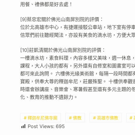
用餐、禮佛都是好去處！
[9]蔡忠宏關於佛光山南屏別院的評價：
位於北高雄市中心，有捷運接駁公車站，地下室有停
信眾們前往聽經聞法，亦設有美食的滴水坊，方便大
[10]莊凱清關於佛光山南屏別院的評價：
一樓滴水坊，素食料理，內容多樣又美味，週一休息，
課程，大人小孩的都有，另外還有自修室和圖書室可以
都可來此詢問。 六樓佛光緣美術館，每隔一段時間都
寶殿，供奉大尊的釋迦牟尼，莊嚴殊聖。 十樓供奉觀
時還會辦講座、音樂會、寒暑假甚至還有多元主題的
化、教育的推動不遺餘力。
# 釋迦牟尼佛寺廟
# 佛教
# 高雄市佛教
#
Post Views:
695