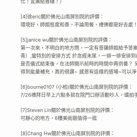
化！宜廣結善緣！）
[4]徐eric關於佛光山南屏別院的評價：
環境好，師姐態度和善，不論用餐、禮佛都是好去處
[5]janice wu關於佛光山南屏別院的評價：
第一次來，不明白的地方問，一定有菩薩師姐給予答案
青）,蠻特別的安排方式 於念經末尾，一排一排安排
是否儀式結束後，在法師開示前時的時間中再供養？ 
得到能量補充，真的很讚~ 感恩有這樣的道場~可以淨
[6]bourne0107 (小柏)關於佛光山南屏別院的評價：
7/26禮拜日早上六點多就在院門口辦活動吵人，還
[7]Steven Lin關於佛光山南屏別院的評價：
可靜心的地方，6樓美術館值得一逛
[8]Chang Hw關於佛光山南屏別院的評價：