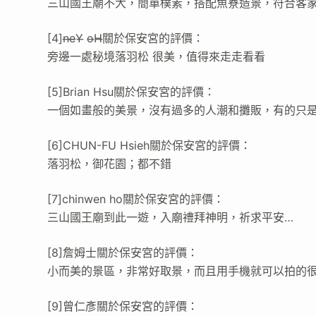
三山國王廟不大，簡單樸素，搭配魚寮造景，符合客
[4]n̶e̶Y̶ o̶H̶關於保安宮的評價：
旁邊一處秘境落羽松 很美，值得來走走看看
[5]Brian Hsu關於保安宮的評價：
一個如畫般的美景，沒有過多的人潮和攤販，有的只
[6]CHUN-FU Hsieh關於保安宮的評價：
落羽松，御花園；都不錯
[7]chinwen ho關於保安宮的評價：
三山國王廟到此一遊，入廟禮拜神明，祈求平安…
[8]詹姆士關於保安宮的評價：
小而美的景區，非常好取景，而且用手機就可以拍的
[9]曾仁彥關於保安宮的評價：