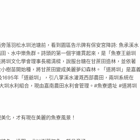
旁落羽松水圳池塘前，看到園區告示牌有保安宮降詩: 魚承溪水
福田、水中樂魚群。詩頭的第一個字連貫起來，是「魚寮王爺圳
道將圳文化學會理事長楊清樑，說服台糖在甘蔗田造林，並依著
從小樹苗開始種，將甘蔗田變成美麗夢幻森林。「道將圳」是嘉
及1695年「道爺圳」，引八掌溪水灌溉西部農田，兩圳系統在
南大圳水利組合，現由嘉南農田水利會管理。#魚寮遺址 #道將圳
觀美化，才有現在美麗的魚寮風景！