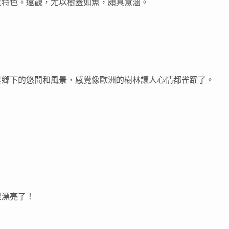
家特色。遠觀，尤以樹蓋如魚，頗具意涵。
是鄉下的悠閒和風景，感覺像歐洲的樹林讓人心情都雀躍了。
很漂亮了！