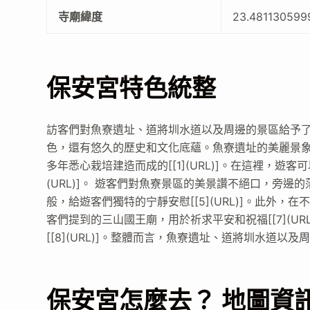
寺廟緯度
23.481130599
保安宮特色統整
訪客們對魚寮遺址、道將圳水道以及周邊的景區給予
色，還有悠久的歷史和文化底蘊。魚寮遺址的美麗景
多年悉心栽培建造而成的[[1](URL)]。在這裡，遊
(URL)]。 遊客們對魚寮景區的美景讚不絕口，旁邊的
般，給遊客們獨特的宁靜安慰[[5](URL)]。此外，在
客們提到的三山國王廟，用於祈求平安和祝福[[7](U
[[8](URL)]。整體而言，魚寮遺址、道將圳水道
保安宮怎麼去？ 地圖資