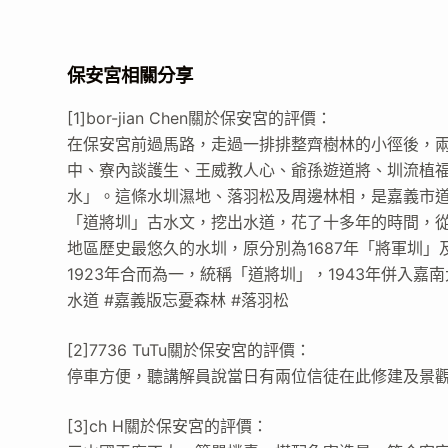
保安宮相關分享
[1]bor-jian Chen關於保安宮的評價：
在保安宮前過馬路，走過一排排整齊樹林的小徑後，兩
中、寮內談護生、王威教人心、爺孫遊道將、圳流植
水」。這條水圳濕地、落羽松及周邊林相，是嘉義市
「道將圳」古水文，挖出水道，花了十多年的時間，
地區歷史最悠久的水圳，原分別為1687年「將軍圳」
1923年合而為一，統稱「道將圳」，1943年併入嘉
水道 #嘉義版忘憂森林 #落羽松
[2]7736 TuTu關於保安宮的評價：
停車方便，聽講解員說當日有兩位信徒在此修建及景
[3]ch H關於保安宮的評價：