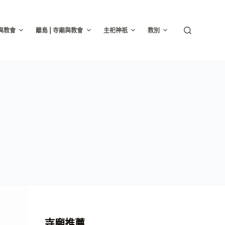
廟與教會
離島 | 寺廟與教會
主祀神祇
教別
寺廟推薦