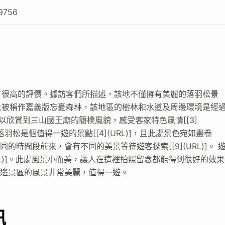
9756
了很高的評價。據訪客們所描述，該地不僅擁有美麗的落羽松景
象被稱作嘉義版忘憂森林，該地區的樹林和水道及周邊環境是經
客可以欣賞到三山國王廟的簡樸風貌，感受客家特色風情[[3]
落羽松是個值得一遊的景點[[4](URL)]，且此處景色宛如畫卷
不同的時間段前來，會有不同的美景等待遊客探索[[9](URL)]。 
RL)]。此處風景小而美，讓人在這裡拍照留念都能得到很好的效果
以及周邊景區的風景非常美麗，值得一遊。
訊