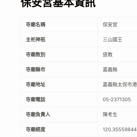
保安宮基本資訊
寺廟名稱
保安宮
主祀神祇
三山國王
寺廟教別
道教
寺廟縣市
嘉義縣
寺廟地址
嘉義縣太保市港
寺廟電話
05-2371305
寺廟負責人
陳考生
寺廟經度
120.35559844