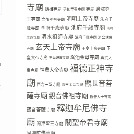
寺廟
廣澤尊
媽祖寺廟
寺廟
孚佑帝君寺廟
明明上帝寺廟
王寺廟
朱府千
文衡聖帝寺廟
池府千歲寺廟
李府千歲寺廟
歲寺廟
池府
清水祖師寺廟
溫府千歲寺廟
濟公活佛
王爺寺廟
玄天上帝寺廟
玉
玉皇上帝寺廟
寺廟
瑤池金母寺廟
皇大帝寺廟
真武大
王母娘娘寺廟
過
福德正神寺
神農大帝寺廟
帝寺廟
廟
觀世音菩
西方三聖寺廟
西王金母寺廟
遊
薩寺廟
觀音佛祖寺廟
觀音大士寺廟
釋迦牟尼佛寺
觀音菩薩寺廟
廟
關聖帝君寺廟
開漳聖王寺廟
阿彌陀佛寺廟