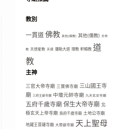
教別
佛教
一貫道
其他(儒教)
其他(佛教)
天帝
道
彌勒大道
理教
軒轅教
天德聖教
天道
教
教
主神
三山國王寺
三官大帝寺廟
三寶佛寺廟
廟
中壇元帥寺廟
九天玄女寺廟
三府王爺寺廟
五府千歲寺廟
保生大帝寺廟
北
極玄天上帝寺廟
土地公寺廟
吳府千歲寺廟
天上聖母
地藏王菩薩寺廟
大眾爺寺廟