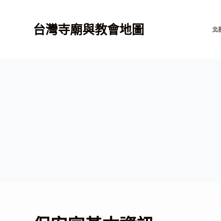
跳
至
台灣寺廟與教會地圖
北
主
要
內
容