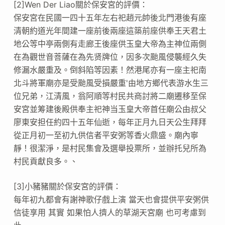
[2]Wen Der Liao關於保安宮的評價：
保安宮在民國一四十五年左右祀趙元帥後北門港後有座
清朝約道光年間建一座前後兩座這築前座供奉王天君土
地公等中亭兩側有走廊王後座供玉皇大帝為主神位兩側
在為觀世音菩薩在為先贤牌位，因多次颱風侵襲經久失
修漏水嚴重及。倒斜陷等因素！然港尾亦有一座主祀南
北斗將軍廟亦是受颱風受損嚴重'由地方鄉代表游水生三
位兄弟，江清風，翁阿順等村民共商討將二廟遷移至保
安宮並筹建後殿供奉主祀神当玉皇大帝首任廟公由叔父
廖東安担任約四十五年仙逝，每年正月九日天公生拜拜
從正月初一至初九供信者平安粥等香火鼎盛。廟內寧
靜！很潔淨，是村民集會及選舉投票所，並辦托兒所為
村民貢獻良多。、
[3]小豬豬關於保安宮的評價：
每年初九都會有謝神歌仔戲上演 當天也會提供平安粥供
信徒享用 其實 如果怕人擠人的草湖天宮廟 也可考慮到