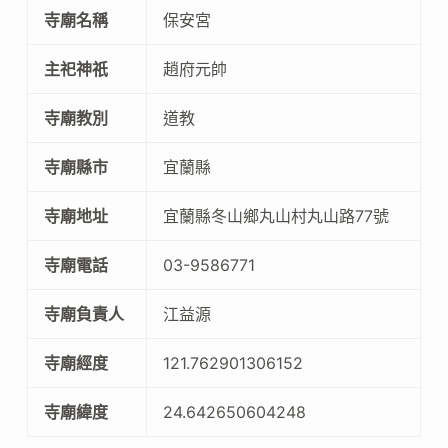
寺廟名稱
保安宮
主祀神祇
趙府元帥
寺廟教別
道教
寺廟縣市
宜蘭縣
寺廟地址
宜蘭縣冬山鄉丸山村丸山路77號
寺廟電話
03-9586771
寺廟負責人
江益源
寺廟經度
121.762901306152
寺廟緯度
24.642650604248