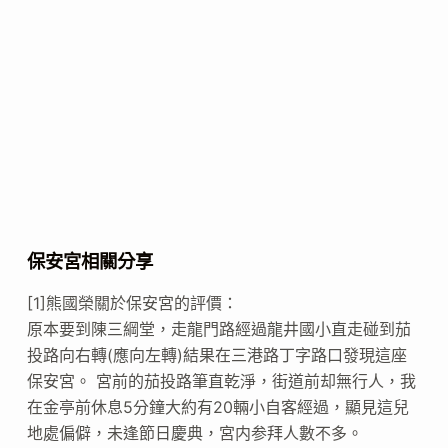
保安宮相關分享
[1]熊國榮關於保安宮的評價：
原本要到陳三綱堂，走龍門路經過龍井國小直走碰到茄
投路向右轉(應向左轉)結果在三港路丁字路口發現這座
保安宮。 宮前的茄投路筆直乾淨，街道前却無行人，我
在金亭前休息5分鐘大約有20輛小自客經過，顯見這兒
地處偏僻，未逢節日慶典，宮内参拜人數不多。