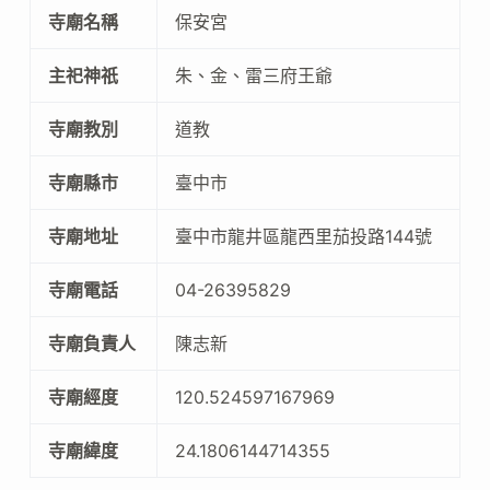
寺廟名稱
保安宮
主祀神祇
朱、金、雷三府王爺
寺廟教別
道教
寺廟縣市
臺中市
寺廟地址
臺中市龍井區龍西里茄投路144號
寺廟電話
04-26395829
寺廟負責人
陳志新
寺廟經度
120.524597167969
寺廟緯度
24.1806144714355