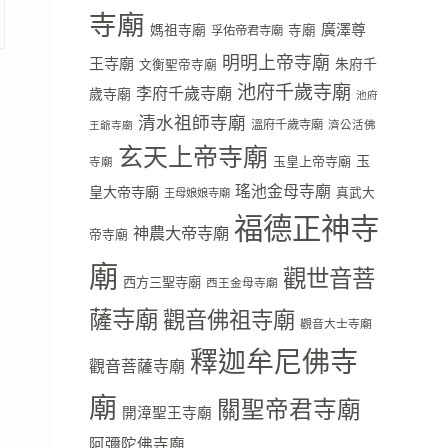
寺廟
廣澤尊
媽祖寺廟
寺廟
孚佑帝君寺廟
明明上帝寺廟
王寺廟
朱府千
文衡聖帝寺廟
池府千歲寺廟
李府千歲寺廟
歲寺廟
池府
清水祖師寺廟
溫府千歲寺廟
濟公活佛
王爺寺廟
玄天上帝寺廟
玉
玉皇上帝寺廟
寺廟
瑤池金母寺廟
皇大帝寺廟
真武大
王母娘娘寺廟
福德正神寺
神農大帝寺廟
帝寺廟
廟
觀世音菩
西方三聖寺廟
西王金母寺廟
薩寺廟
觀音佛祖寺廟
觀音大士寺廟
釋迦牟尼佛寺
觀音菩薩寺廟
廟
關聖帝君寺廟
開漳聖王寺廟
阿彌陀佛寺廟