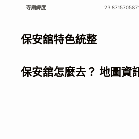
寺廟緯度
23.871570587
保安舘特色統整
保安舘怎麼去？ 地圖資