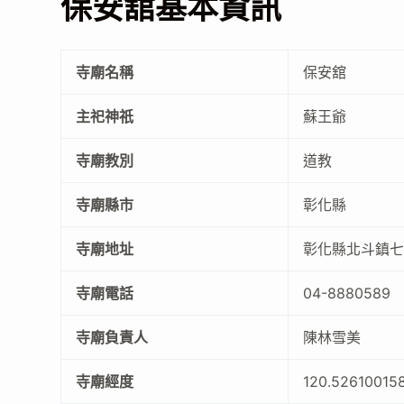
保安舘基本資訊
寺廟名稱
保安舘
主祀神祇
蘇王爺
寺廟教別
道教
寺廟縣市
彰化縣
寺廟地址
彰化縣北斗鎮七
寺廟電話
04-8880589
寺廟負責人
陳林雪美
寺廟經度
120.52610015