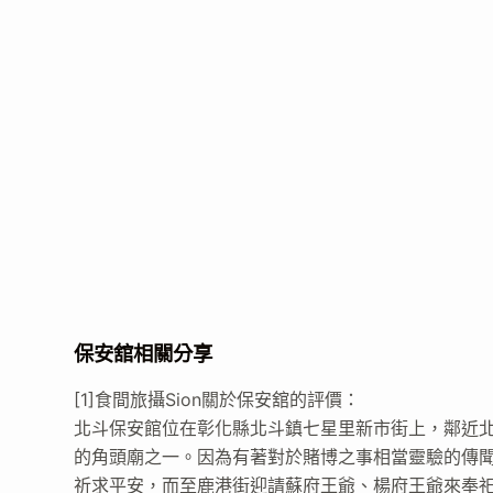
保安舘相關分享
[1]食間旅攝Sion關於保安舘的評價：
北斗保安館位在彰化縣北斗鎮七星里新市街上，鄰近北
的角頭廟之一。因為有著對於賭博之事相當靈驗的傳聞
祈求平安，而至鹿港街迎請蘇府王爺、楊府王爺來奉