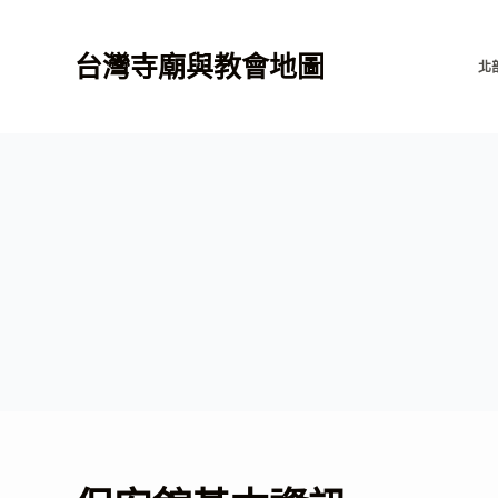
跳
至
台灣寺廟與教會地圖
北
主
要
內
容