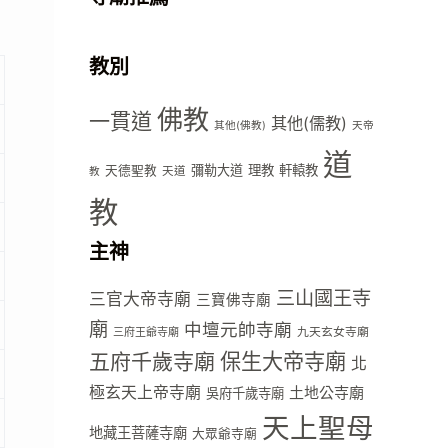
教別
佛教
一貫道
其他(儒教)
其他(佛教)
天帝
道
彌勒大道
理教
軒轅教
天德聖教
天道
教
教
主神
三山國王寺
三官大帝寺廟
三寶佛寺廟
廟
中壇元帥寺廟
九天玄女寺廟
三府王爺寺廟
五府千歲寺廟
保生大帝寺廟
北
極玄天上帝寺廟
土地公寺廟
吳府千歲寺廟
天上聖母
地藏王菩薩寺廟
大眾爺寺廟