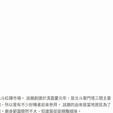
斗紅磚市場。 該廟創建於清嘉慶元年，是北斗東門境三間主要
，所以曾有不少好賭者前來參拜。 該廟的由來是當地居民為了
祀。廟身範圍隨然不大，但建築卻是精雕細琢。