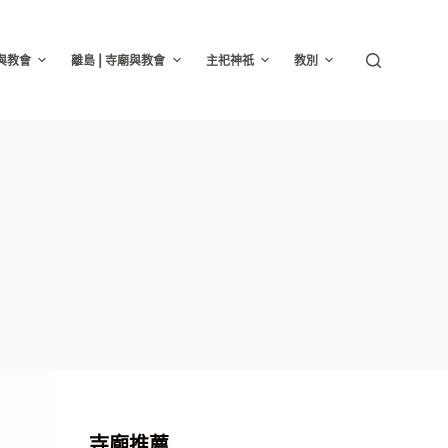
廟與教會
離島 | 寺廟與教會
主祀神祇
教別
寺廟推薦